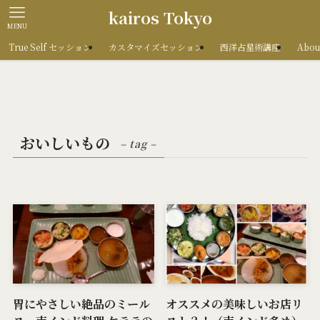
kairos Tokyo
MENU
True Self セッション
カスタマイズセッション
西洋占星術講座
Abou
おいしいもの
– tag –
胃にやさしい絶品のミール
オススメの美味しいお店リ