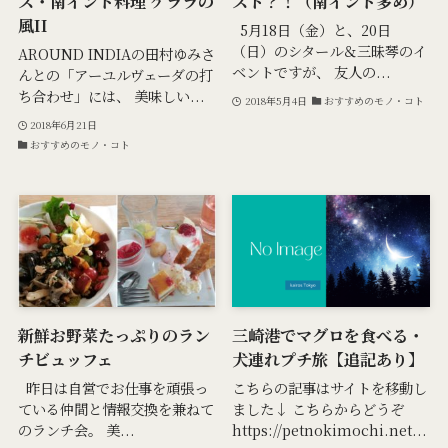
ス・南インド料理 ケララの
スト？！（南インド多め）
風II
5月18日（金）と、20日
（日）のシタール＆三昧琴のイ
AROUND INDIAの田村ゆみさ
ベントですが、 友人の...
んとの「アーユルヴェーダの打
ち合わせ」には、 美味しい...
2018年5月4日
おすすめのモノ・コト
2018年6月21日
おすすめのモノ・コト
新鮮お野菜たっぷりのラン
三崎港でマグロを食べる・
チビュッフェ
犬連れプチ旅【追記あり】
昨日は自営でお仕事を頑張っ
こちらの記事はサイトを移動し
ている仲間と情報交換を兼ねて
ました↓ こちらからどうぞ
のランチ会。 美...
https://petnokimochi.net...