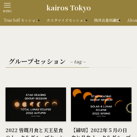
kairos Tokyo
MENU
True Self セッション
カスタマイズセッション
西洋占星術講座
Abou
グループセッション
– tag –
2022 皆既月食と天王星食
【締切】2022年５月の日