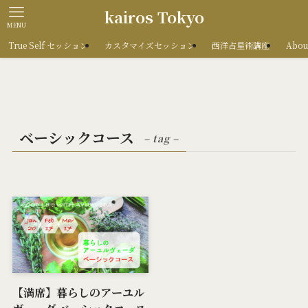
kairos Tokyo
MENU
True Self セッション
カスタマイズセッション
西洋占星術講座
Abou
ベーシックコース
– tag –
【満席】暮らしのアーユル