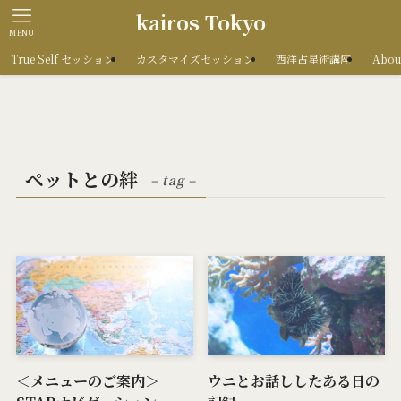
kairos Tokyo
MENU
True Self セッション
カスタマイズセッション
西洋占星術講座
Abou
ペットとの絆
– tag –
＜メニューのご案内＞
ウニとお話ししたある日の