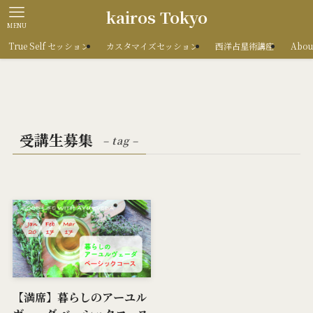
kairos Tokyo
MENU
True Self セッション
カスタマイズセッション
西洋占星術講座
Abou
受講生募集
– tag –
【満席】暮らしのアーユル