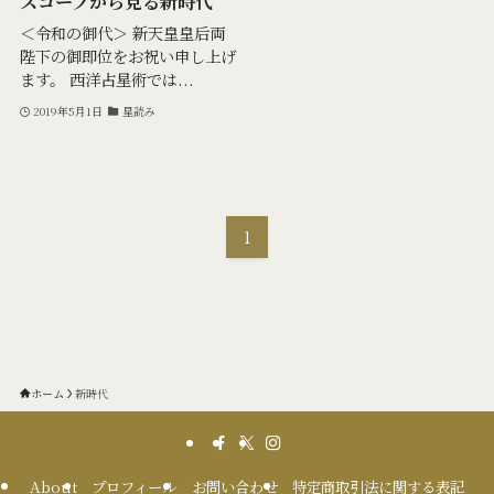
スコープから見る新時代
＜令和の御代＞ 新天皇皇后両
陛下の御即位をお祝い申し上げ
ます。 西洋占星術では...
2019年5月1日
星読み
1
ホーム
新時代
About
プロフィール
お問い合わせ
特定商取引法に関する表記