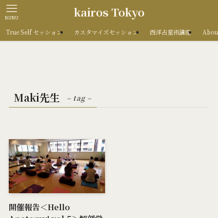
kairos Tokyo
MENU
True Self セッション
カスタマイズセッション
西洋占星術講座
Abou
Maki先生
– tag –
開催報告＜Hello