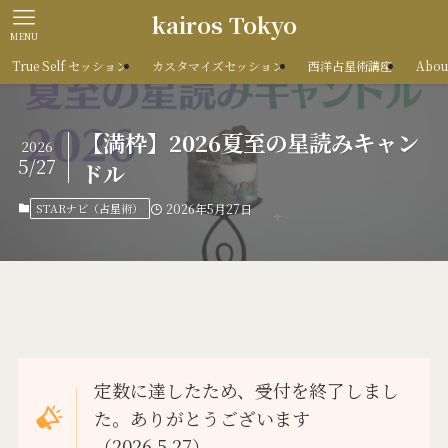
kairos Tokyo
MENU
True Self セッション
カスタマイズセッション
西洋占星術講座
Abou
【満枠】2026夏至の星読みキャン
2026
5/27
ドル
STARナビ（占星術）
2026年5月27日
定数に達したため、受付を終了しまし
た。ありがとうございます
（2026.5.27）