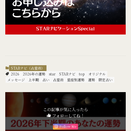
STARナビ（占星術）
2026
2026年の運勢
star
STARナビ
top
オリジナル
メッセージ
上半期
占い
占星術
星座別運勢
運勢
限定占い
この記事が気に入ったら
フォローしてね！
Follow Me