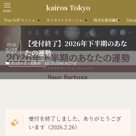
kairos Tokyo
MENU
True Self セッション
カスタマイズセッション
西洋占星術講座
Abou
【受付終了】2026年下半期のあな
2026
5/27
たの運勢
STARナビ（占星術）
2026年5月27日
受付を終了しました、ありがとうござ
います（2026.2.26）