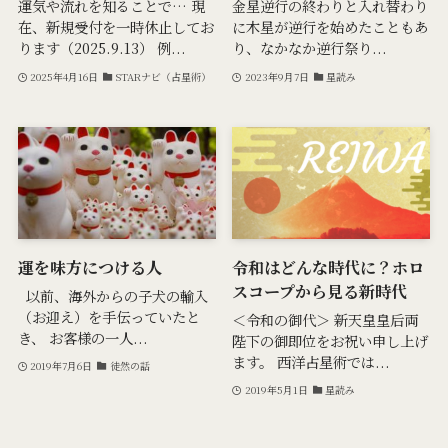
運気や流れを知ることで… 現
金星逆行の終わりと入れ替わり
在、新規受付を一時休止してお
に木星が逆行を始めたこともあ
ります（2025.9.13） 例...
り、なかなか逆行祭り...
2025年4月16日
STARナビ（占星術）
2023年9月7日
星読み
運を味方につける人
令和はどんな時代に？ホロ
スコープから見る新時代
以前、海外からの子犬の輸入
（お迎え）を手伝っていたと
＜令和の御代＞ 新天皇皇后両
き、 お客様の一人...
陛下の御即位をお祝い申し上げ
ます。 西洋占星術では...
2019年7月6日
徒然の話
2019年5月1日
星読み