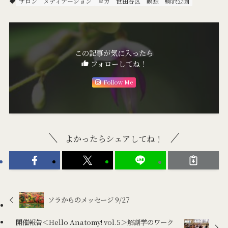
サロン
メディテーション
ヨガ
世田谷区
瞑想
駒沢公園
この記事が気に入ったら
フォローしてね！
Follow Me
よかったらシェアしてね！
ソラからのメッセージ 9/27
開催報告＜Hello Anatomy! vol.5＞解剖学のワーク