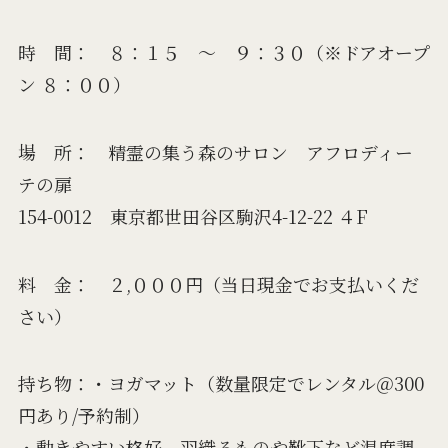
時 間： ８：１５ 〜 ９：３０（※ドアオープ
ン ８：００）
場 所： 精霊の集う森のサロン アフロディー
テの扉
154-0012 東京都世田谷区駒沢4-12-22 ４F
料 金： ２,０００円（当日現金でお支払いくだ
さい）
持ち物：・ヨガマット（数量限定でレンタル＠300
円あり/予約制）
・動きやすい格好、羽織るものや靴下など温度調