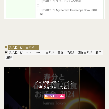
STARナビ（占星術）
STARナビ
ホロスコープ
占星術
日食
星読み
西洋占星術
辰年
運勢
この記事が気に入ったら
フォローしてね！
Follow Me