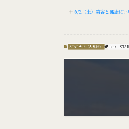
＋
6/2（土）美容と健康に
STARナビ（占星術）
star
STA