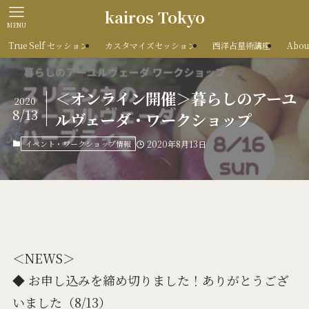
kairos Tokyo
MENU
True Self セッション
カスタマイズセッション
西洋占星術講座
Abou
＜オンライン開催＞暮らしのアーユ
2020
8/13
ルヴェーダ・ワークショップ
イベント・ワークショップ情報
2020年8月13日
＜NEWS＞
◆ お申し込みを締め切りました！ありがとうござ
いました（8/13）