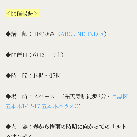
＜開催概要＞
◆講 師：田村ゆみ（
AROUND INDIA
）
◆開催日：6月2日（土）
◆時 間：14時〜17時
◆場 所：スペースU（祐天寺駅徒歩3分・
目黒区
五本木1-12-17 五本木ハウスC
）
◆内 容：
春から梅雨の時期に向かっての「ルト
ゥサンディ」