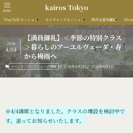
kairos Tokyo
MENU
True Self セッション
カスタマイズセッション
西洋占星術講座
Abou
【満員御礼】＜季節の特別クラス
2018
＞暮らしのアーユルヴェーダ・春
4/04
から梅雨へ
イベント・ワークショップ情報
2018年4月1日
2018年4月4日
※4/4満席となりました。クラスの増設を検討中で
す。追ってお知らせいたします。